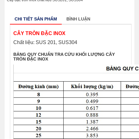
Cây đặc tròn Inox chất liệu SUS201, SUS304
CHI TIẾT SẢN PHẨM
BÌNH LUẬN
CÂY TRÒN ĐẶC INOX
Chất liệu: SUS 201, SUS304
BẢNG QUY CHUẨN TRA CỨU KHỐI LƯỢNG CÂY
TRÒN ĐẶC INOX