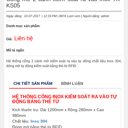
KS05
Ngày đăng: 10-07-2017 | 12:19 PM | 8874 Lượt xem | Người đăng: admin
Danh mục sản phẩm
:
Liên hệ
Giá
:
Mô tả ngắn
Hệ thống cổng 2 cánh mở kiểm soát ra vào tự động chất liệu Inox 304,
đóng mở tự động kiểm soát bằng thẻ từ RFID
CHI TIẾT SẢN PHẨM
BÌNH LUẬN
HỆ THỐNG CỔNG INOX KIỂM SOÁT RA VÀO TỰ
ĐỘNG BẰNG THẺ TỪ
Kích thước trụ: Dài 1200mm x Rộng 280mm x Cao
980mm
Chất liệu:
Inox 304
Đóng mở bằng thẻ từ RFID