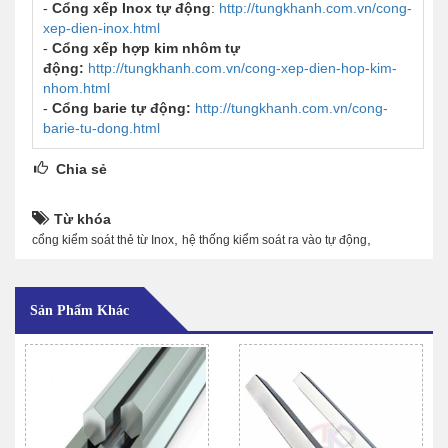
-
Cổng xếp Inox tự động
:
http://tungkhanh.com.vn/cong-
xep-dien-inox.html
-
Cổng xếp hợp kim nhôm tự
động
:
http://tungkhanh.com.vn/cong-xep-dien-hop-kim-
nhom.html
-
Cổng barie tự động:
http://tungkhanh.com.vn/cong-
barie-tu-dong.html
Chia sẻ
Từ khóa
,
,
cổng kiểm soát thẻ từ Inox
hệ thống kiểm soát ra vào tự động
Sản Phẩm Khác