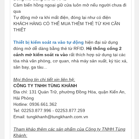
Cảm biến hồng ngoại giữ cửa luôn mở nếu người chưa đi
qua
Tự động mở ra khi mất điện, đóng lại như có điện
KHÁCH HÀNG CÓ THỂ MUA THÊM THẺ TỪ KHI CẦN
THIẾT
Thiết bị kiểm soát ra vào tự động
hiện đại sử dụng
đóng mở dễ dàng bằng thẻ từ RFID.
Hệ thống cổng 2
cánh mở kiểm soát ra vào
rất thích hợp sử dụng tại các
tòa nhà văn phòng, cơ quan, nhà máy sản xuất, ký túc xá,
sân bay, ga tàu...
Mọi thông tin chi tiết xin liên hệ:
CÔNG TY TNHH TÙNG KHÁNH
Địa chỉ: 131 Quán Trữ, phường Đồng Hòa, quận Kiến An,
Hải Phòng
Hotline: 0936.661.362
Tel: 02253.877.996 - 02253.877.259
Email: tungkhanh@tungkhanh.com.vn
Tham khảo thêm các sản phẩm của Công ty TNHH Tùng
Khánh: