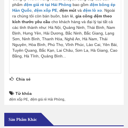
phẩm
đệm giá rẻ tại Hải Phòng
bao gồm
đệm bông ép
Hàn Quốc
,
đệm xốp PE
,
đệm mút
và
đệm lò xo
. Ngoài
ra chúng tôi còn bán buôn, bán lẻ,
gia công đệm theo
kích thước yêu cầu
cho khách hàng và đại lý tại tất cả
các tỉnh thành như:
Hà Nội, Quảng Ninh, Thái Bình, Nam
Định, Hưng Yên, Hải Dương, Bắc Ninh, Bắc Giang, Lạng
Sơn, Ninh Bình, Thanh Hóa, Nghệ An, Hà Nam, Thái
Nguyên, Hòa Bình, Phú Thọ, Vĩnh Phúc, Lào Cai, Yên Bái,
Tuyên Quang, Bắc Kạn, Lai Châu, Sơn La, Hà Giang, Cao
Bằng, Hà Tĩnh, Quảng Bình...
Chia sẻ
Từ khóa
,
,
đệm xốp PE
đệm giá rẻ Hải Phòng
Sản Phẩm Khác