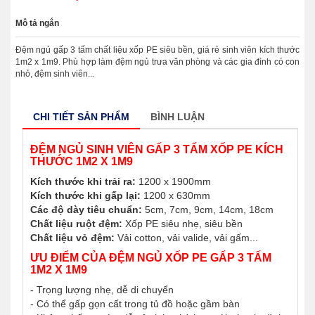
Mô tả ngắn
Đệm ngủ gấp 3 tấm chất liệu xốp PE siêu bền, giá rẻ sinh viên kích thước
1m2 x 1m9. Phù hợp làm đệm ngủ trưa văn phòng và các gia đình có con
nhỏ, đệm sinh viên...
CHI TIẾT SẢN PHẨM
BÌNH LUẬN
ĐỆM NGỦ SINH VIÊN GẤP 3 TẤM XỐP PE KÍCH
THƯỚC 1M2 X 1M9
Kích thước khi trải ra:
1200 x 1900mm
Kích thước khi gấp lại:
1200 x 630mm
Các độ dày tiêu chuẩn:
5cm, 7cm, 9cm, 14cm, 18cm
Chất liệu ruột đệm:
Xốp PE siêu nhẹ, siêu bền
Chất liệu vỏ đệm:
Vải cotton, vải valide, vải gấm...
ƯU ĐIỂM CỦA ĐỆM NGỦ XỐP PE GẤP 3 TẤM
1M2 X 1M9
- Trọng lượng nhẹ, dễ di chuyển
- Có thể gấp gọn cất trong tủ đồ hoặc gầm bàn