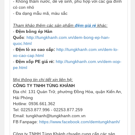
- Không thấm nước, dễ vệ sinh, phù hợp với các gia đình
có con nhỏ
- Đa dạng mẫu mã, màu sắc
Tham khảo thêm các sản phẩm
đệm giá rẻ
khác:
-
Đệm bông ép Hàn
Quốc
:
http://tungkhanh.com.vn/dem-bong-ep-han-
quoc.html
-
Đệm lò xo cao cấp
:
http://tungkhanh.com.vn/dem-lo-
xo-cao-cap.html
-
Đệm xốp PE giá rẻ:
http://tungkhanh.com.vn/dem-xop-
pe.html
Mọi thông tin chi tiết xin liên hệ:
CÔNG TY TNHH TÙNG KHÁNH
Địa chỉ: 131 Quán Trữ, phường Đồng Hòa, quận Kiến An,
Hải Phòng
Hotline: 0936.661.362
Tel: 02253.877.996 - 02253.877.259
Email: tungkhanh@tungkhanh.com.vn
FB Fanpage:
https://www.facebook.com/demtungkhanh/
Công ty TNHH Tùng Khánh chuyên cung cấp các sản