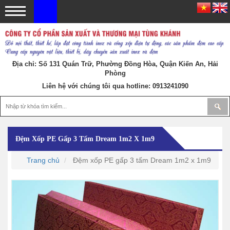
Địa chỉ: Số 131 Quán Trữ, Phường Đồng Hòa, Quận Kiến An, Hải
Phòng
Liên hệ với chúng tôi qua hotline:
0913241090
Đệm Xốp PE Gấp 3 Tấm Dream 1m2 X 1m9
Trang chủ
Đệm xốp PE gấp 3 tấm Dream 1m2 x 1m9