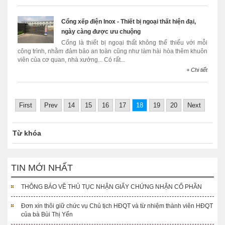
Cổng xếp điện Inox - Thiết bị ngoại thất hiện đại,
ngày càng được ưu chuộng
Cổng là thiết bị ngoại thất không thể thiếu với mỗi
công trình, nhằm đảm bảo an toàn cũng như làm hài hòa thêm khuôn
viên của cơ quan, nhà xưởng... Có rất...
+ Chi tiết
First
Prev
14
15
16
17
18
19
20
Next
Từ khóa
TIN MỚI NHẤT
THÔNG BÁO VỀ THỦ TỤC NHẬN GIẤY CHỨNG NHẬN CỔ PHẦN
Đơn xin thôi giữ chức vụ Chủ tịch HĐQT và từ nhiệm thành viên HĐQT
của bà Bùi Thị Yến