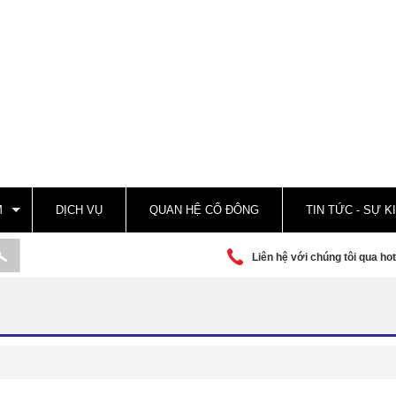
M
DỊCH VỤ
QUAN HỆ CỔ ĐÔNG
TIN TỨC - SỰ K
Liên hệ với chúng tôi qua hot