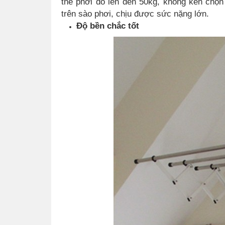
thể phơi đồ lên đến 50kg, không kén chọn
trên sào phơi, chịu được sức nặng lớn.
Độ bền chắc tốt