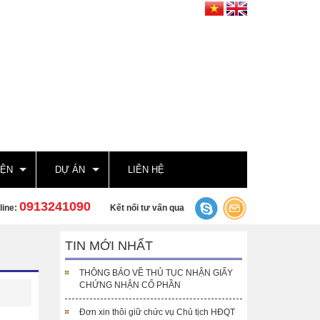
IỆN
DỰ ÁN
LIÊN HỆ
0913241090
line:
Kết nối tư vấn qua
TIN MỚI NHẤT
THÔNG BÁO VỀ THỦ TỤC NHẬN GIẤY
CHỨNG NHẬN CỔ PHẦN
Đơn xin thôi giữ chức vụ Chủ tịch HĐQT