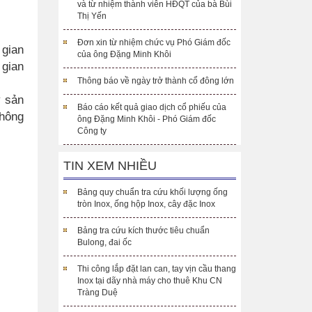
và từ nhiệm thành viên HĐQT của bà Bùi
Thị Yến
Đơn xin từ nhiệm chức vụ Phó Giám đốc
 gian
của ông Đặng Minh Khôi
 gian
Thông báo về ngày trở thành cổ đông lớn
ý sản
Báo cáo kết quả giao dịch cổ phiếu của
không
ông Đặng Minh Khôi - Phó Giám đốc
Công ty
TIN XEM NHIỀU
Bảng quy chuẩn tra cứu khối lượng ống
tròn Inox, ống hộp Inox, cây đặc Inox
Bảng tra cứu kích thước tiêu chuẩn
Bulong, đai ốc
Thi công lắp đặt lan can, tay vịn cầu thang
Inox tại dãy nhà máy cho thuê Khu CN
Tràng Duệ