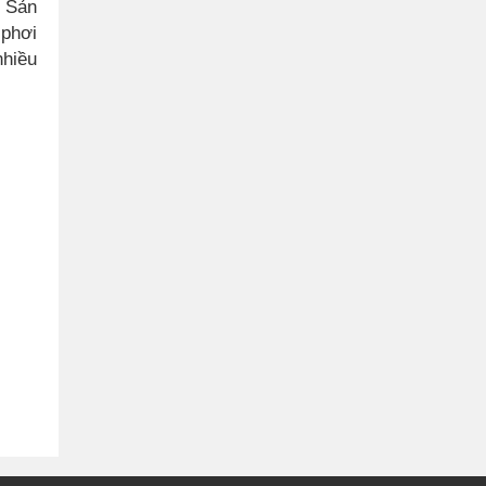
. Sản
 phơi
hiều