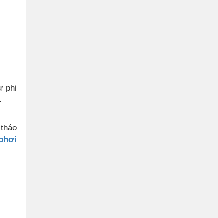
ừ phi
.
 tháo
phơi