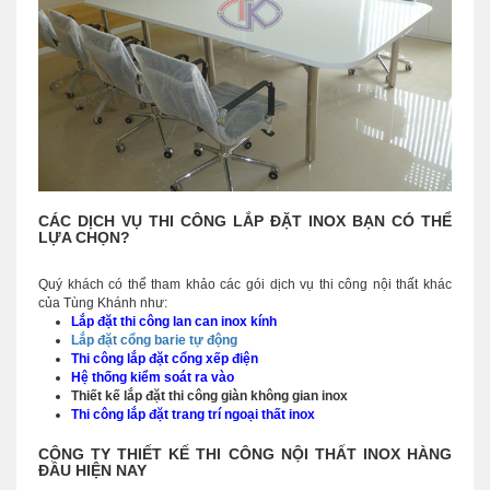
CÁC DỊCH VỤ THI CÔNG LẮP ĐẶT INOX BẠN CÓ THỂ
LỰA CHỌN?
Quý khách có thể tham khảo các gói dịch vụ thi công nội thất khác
của Tùng Khánh như:
Lắp đặt thi công lan can inox kính
Lắp đặt cổng barie tự động
Thi công lắp đặt cổng xếp điện
Hệ thống kiểm soát ra vào
Thiết kế lắp đặt thi công giàn không gian inox
Thi công lắp đặt trang trí ngoại thất inox
CÔNG TY THIẾT KẾ THI CÔNG NỘI THẤT INOX HÀNG
ĐẦU HIỆN NAY