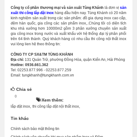
Công ty cổ phần thương mại và sản xuất Tùng Khánh
là đơn vị
sản
xuất thi công lắp đặt inox
hàng đầu hiện nay. Tùng Khánh có 20 năm
kinh nghiệm sản xuất trong các sản phẩm: đồ gia dụng inox cao cấp,
đệm hàn quốc, gia công các sản phẩm inox,..Chúng tôi có diện tích
khu nhà xưởng hơn 10000m2 gồm 3 phân xưởng chuyên sản xuất
gia công inox trong nước và xuất khẩu với hệ thống đại lý phân phối
trên 64 tỉnh thành. Quý khách hàng có nhu cầu thi công nội thất inox
vui lòng lien hệ theo thông tin:
CÔNG TY CP SX&TM TÙNG KHÁNH
Địa chỉ:
131 Quán Trữ, phường Đồng Hòa, quận Kiến An, Hải Phòng
Hotline: 0936.661.362
Tel: 02253.877.996 - 02253.877.259
Email: tungkhanh@tungkhanh.com.vn
Chia sẻ
0
HOT!
Xem thêm:
,
,
lắp đặt inox
thi công lắp đặt nội thất inox
Tin khác
Chính sách bảo mật thông tin
Chính sách vận chuyển khi mua sản phẩm Inox và Đệm